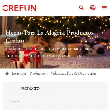



Hecho Para La Alegría Productos
Crefun
Cada artículo maravilloso está diseñado para
iluminar los momentos alegres de la vida.

Estás aquí:
Productos
>
Vida al aire libre & Decoración
PRODUCTO
Papelería