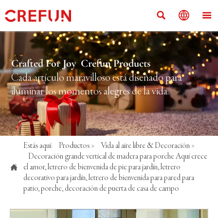



Crafted For Joy Crefun Products
Cada artículo maravilloso está diseñado para
iluminar los momentos alegres de la vida.
Estás aquí:
Productos
>
Vida al aire libre & Decoración
>
Decoración grande vertical de madera para porche Aquí crece

el amor, letrero de bienvenida de pie para jardín, letrero
decorativo para jardín, letrero de bienvenida para pared para
patio, porche, decoración de puerta de casa de campo