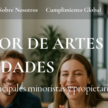
Sobre Nosotros
Cumplimiento Global
OR DE ARTES
DADES
cipales minoristas y propietar