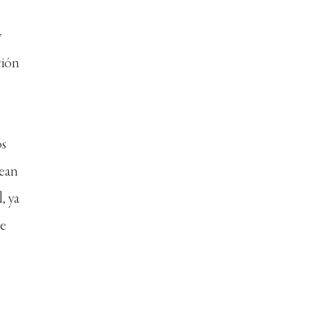
y
ción
os
sean
, ya
de