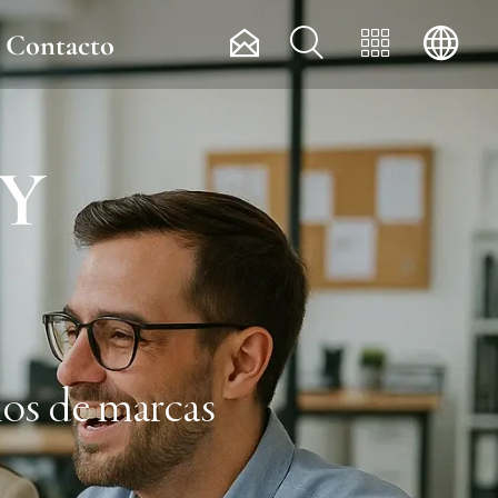




Contacto
 Y
ios de marcas