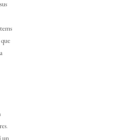
sus
Stems
e que
a
n
es.
í un