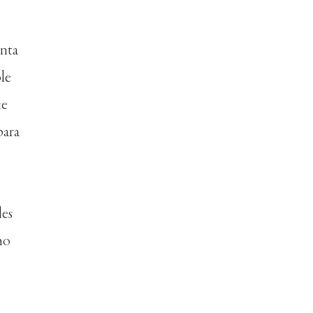
anta
le
ue
para
les
mo