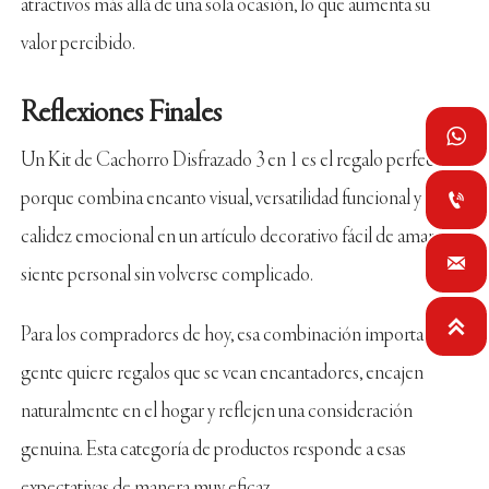
atractivos más allá de una sola ocasión, lo que aumenta su
valor percibido.
Reflexiones Finales

Un Kit de Cachorro Disfrazado 3 en 1 es el regalo perfecto
porque combina encanto visual, versatilidad funcional y

calidez emocional en un artículo decorativo fácil de amar. Se

siente personal sin volverse complicado.

Para los compradores de hoy, esa combinación importa. La
gente quiere regalos que se vean encantadores, encajen
naturalmente en el hogar y reflejen una consideración
genuina. Esta categoría de productos responde a esas
expectativas de manera muy eficaz.