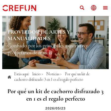



PROVEEDOR DE ARTES Y
MANUALIDADES
Confiado por los principales minoristas y
propietarios de marcas
Estás aquí:
Inicio
>
Noticias
>
Por qué un kit de

cachorro disfrazado 3 en 1 es el regalo perfecto
Por qué un kit de cachorro disfrazado 3
en 1 es el regalo perfecto
2026/05/23